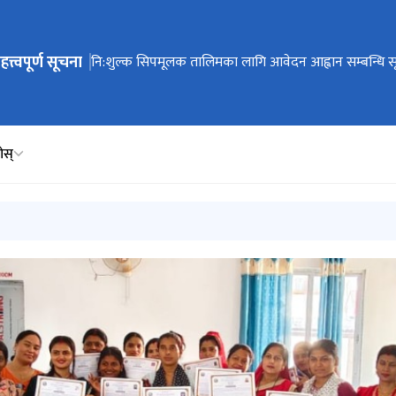
हत्त्वपूर्ण सूचना
ेभिगेसनमा जानुहोस्
नि:शुल्क सिपमूलक तालिमका लागि छनोट भएका परीक्षार्थीहर
नि:शुल्क सिपमूलक तालिमका लागि आवेदन आह्वान सम्बन्धि स
सूचना
नामावली
होस्