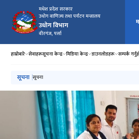
मधेश प्रदेश सरकार
उधोग वाणिज्य तथा पर्यटन मन्त्रालय
म
मुख्य न
उधोग विभाग
वीरगंज, पर्सा
हाम्रोबारे
सेवाहरू
सूचना केन्द्र
मिडिया केन्द्र
डाउनलोडहरू
सम्पर्क गर्नु
मुख्य नेभिगेसनमा जानुहोस्
सूचना
सूचना